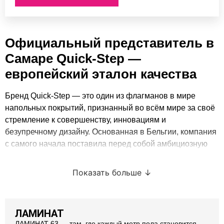
Официальный представитель в
Самаре Quick‑Step —
европейский эталон качества
Бренд Quick‑Step — это один из флагманов в мире
напольных покрытий, признанный во всём мире за своё
стремление к совершенству, инновациям и
безупречному дизайну. Основанная в Бельгии, компания
с самого начала поставила перед собой амбициозную
задачу: создавать не просто красивые полы, а такие,
которые будут служить десятилетиями, не теряя своей
Показать больше
эстетики и функциональности. Сегодня Quick‑Step — это
не просто производитель ламината и винила. Это
международный стандарт, эталон качества, к которому
ЛАМИНАТ
стремятся другие бренды в отрасли.
ЛАМИНАТ 63 — там, где каждый метр пола становится