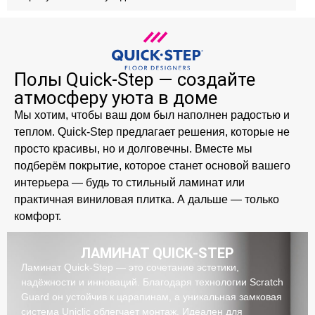
Полы Quick‑Step — создайте
атмосферу уюта в доме
Мы хотим, чтобы ваш дом был наполнен радостью и
теплом. Quick‑Step предлагает решения, которые не
просто красивы, но и долговечны. Вместе мы
подберём покрытие, которое станет основой вашего
интерьера — будь то стильный ламинат или
практичная виниловая плитка. А дальше — только
комфорт.
ЛАМИНАТ QUICK‑STEP
Ламинат Quick‑Step — это сочетание эстетики,
надёжности и инноваций. Благодаря технологии Scratch
Guard он устойчив к царапинам, а уникальная замковая
система Uniclic облегчает монтаж. Идеален для