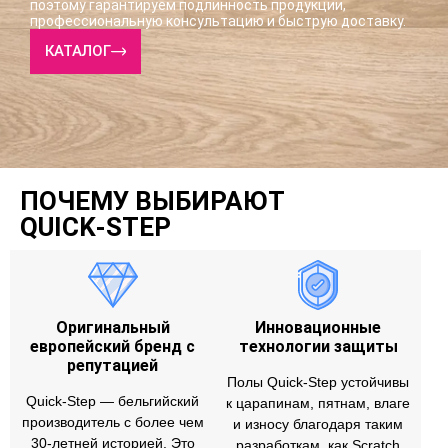
поэтому гарантируем подлинность продукции,
профессиональную консультацию и быструю доставку.
КАТАЛОГ
ПОЧЕМУ ВЫБИРАЮТ
QUICK‑STEP
Оригинальный
Инновационные
европейский бренд с
технологии защиты
репутацией
Полы Quick‑Step устойчивы
Quick‑Step — бельгийский
к царапинам, пятнам, влаге
производитель с более чем
и износу благодаря таким
30‑летней историей. Это
разработкам, как Scratch