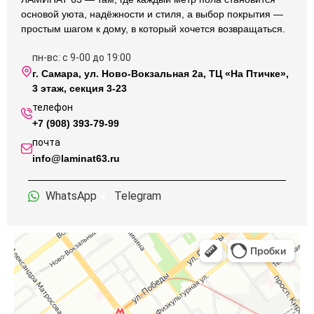
основой уюта, надёжности и стиля, а выбор покрытия —
Главное преимущество Quick‑Step — это подход к
простым шагом к дому, в который хочется возвращаться.
деталям. Здесь ничего не делается «как-нибудь». От
реалистичной структуры древесины и натуральных
пн-вс: с 9-00 до 19:00
оттенков до запатентованных технологий защиты от
г. Самара, ул. Ново-Вокзальная 2а, ТЦ «На Птичке»,
влаги и царапин — каждый элемент продуман, испытан
3 этаж, секция 3-23
и доработан до совершенства. Полы этого бренда не
телефон
просто украшают интерьер, они задают ему тон,
+7 (908) 393-79-99
подчёркивая стиль, статус и вкус владельца.
почта
info@laminat63.ru
Важно отметить, что Quick‑Step постоянно инвестирует в
экологичность и безопасность своей продукции. Все
покрытия производятся с соблюдением европейских
WhatsApp
Telegram
стандартов качества и экологических норм. Это
особенно актуально для семей с детьми и домашних
животных — напольные покрытия безопасны,
гипоаллергенны и подходят даже для установки в
спальнях и детских комнатах.
Именно поэтому мы с гордостью заявляем:
мы —