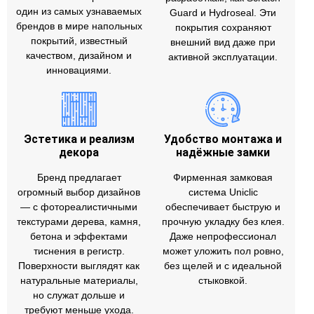
один из самых узнаваемых
Guard и Hydroseal. Эти
брендов в мире напольных
покрытия сохраняют
покрытий, известный
внешний вид даже при
качеством, дизайном и
активной эксплуатации.
инновациями.
Эстетика и реализм
Удобство монтажа и
декора
надёжные замки
Бренд предлагает
Фирменная замковая
огромный выбор дизайнов
система Uniclic
— с фотореалистичными
обеспечивает быструю и
текстурами дерева, камня,
прочную укладку без клея.
бетона и эффектами
Даже непрофессионал
тиснения в регистр.
может уложить пол ровно,
Поверхности выглядят как
без щелей и с идеальной
натуральные материалы,
стыковкой.
но служат дольше и
требуют меньше ухода.