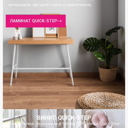
интерьеров, где ценят стиль и практичность.
ЛАМИНАТ QUICK‑STEP
ВИНИЛ QUICK‑STEP
Влагостойкая, бесшумная и тёплая ПВХ‑плитка Quick‑Step