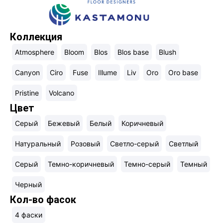
Коллекция
Atmosphere
Bloom
Blos
Blos base
Blush
Canyon
Ciro
Fuse
Illume
Liv
Oro
Oro base
Pristine
Volcano
Цвет
Cерый
Бежевый
Белый
Коричневый
Натуральный
Розовый
Светло-серый
Светлый
Серый
Темно-коричневый
Темно-серый
Темный
Черный
Кол-во фасок
4 фаски