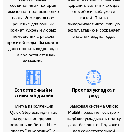
соединениями, которая
царапин, вмятин и следов
исключает проникновение
от мебели, каблуков и
влаги. Это идеальное
когтей. Плитка
решение для ванных
выдерживает интенсивную
комнат, кухонь и любых
эксплуатацию и сохраняет
помещений с риском
внешний вид на годы.
пролитой воды. Вы можете
даже пролить ведро воды
— и пол останется как
новенький.
Естественный и
Простая укладка и
стильный дизайн
уход
Плитка из коллекций
Замковая система Uniclic
Quick‑Step выглядит как
Multifit позволяет быстро и
натуральное дерево,
надёжно укладывать плитку
камень или бетон. И не
даже без опыта. Подходит
просто "на картинке", а
для самостоятельной