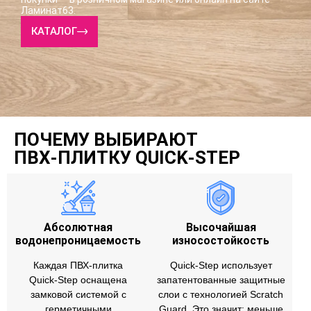
Ламинат63.
КАТАЛОГ
ПОЧЕМУ ВЫБИРАЮТ
ПВХ‑ПЛИТКУ QUICK‑STEP
Абсолютная
Высочайшая
водонепроницаемость
износостойкость
Каждая ПВХ‑плитка
Quick‑Step использует
Quick‑Step оснащена
запатентованные защитные
замковой системой с
слои с технологией Scratch
герметичными
Guard. Это значит: меньше