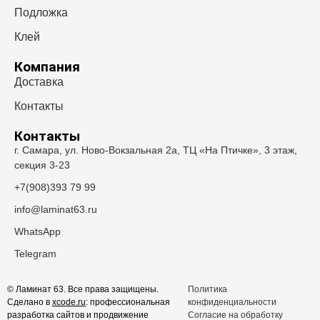
натуральных материалов.
Подложка
SPC‑плитка Quick‑Step — прочность
Клей
камня и дизайн дерева
Компания
Доставка
SPC (Stone Polymer Composite) — виниловая плитка на
каменно-полимерной основе, которая отличается
Контакты
повышенной жёсткостью и устойчивостью к
Контакты
деформациям.
Эта плитка практически не
г. Самара, ул. Ново-Вокзальная 2а, ТЦ «На Птичке», 3 этаж,
прогибается, не «играет» под ногами
, идеально
секция 3-23
подходит для зон с высокой нагрузкой, например,
прихожих, офисов, торговых залов. При этом она
+7(908)393 79 99
остаётся тёплой и приятной на ощупь.
info@laminat63.ru
Коллекции SPC от Quick‑Step выполнены без глянцевого
WhatsApp
блеска — с благородной матовостью и глубоким
Telegram
тиснением. Пол выглядит дорого, не требует сложного
ухода и полностью водонепроницаем. Монтируется с
© Ламинат 63. Все права защищены.
Политика
помощью замков — быстро и надёжно.
Сделано в
xcode.ru
: профессиональная
конфиденциальности
разработка сайтов и продвижение
Согласие на обработку