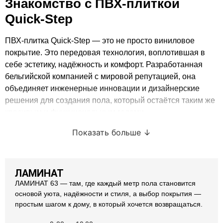
Знакомство с ПВХ‑плиткой
Quick‑Step
ПВХ‑плитка Quick‑Step
— это не просто виниловое
покрытие. Это передовая технология, воплотившая в
себе эстетику, надёжность и комфорт. Разработанная
бельгийской компанией с мировой репутацией, она
объединяет инженерные инновации и дизайнерские
решения для создания пола, который остаётся таким же
красивым и функциональным годами.
Quick‑Step
предлагает разные форматы плитки —
Показать больше
замковые (Click), клеевые, а также SPC и WPC решения.
Благодаря этому вы можете выбрать вариант, идеально
подходящий под свои условия: будь то кухня, ванная,
ЛАМИНАТ
спальня или коммерческое пространство. Все виды
ЛАМИНАТ 63 — там, где каждый метр пола становится
плиток устойчивы к влаге, износу, ударам и просты в
основой уюта, надёжности и стиля, а выбор покрытия —
уходе — идеальное сочетание для активной семьи.
простым шагом к дому, в который хочется возвращаться.
Мы являемся
официальным представителем