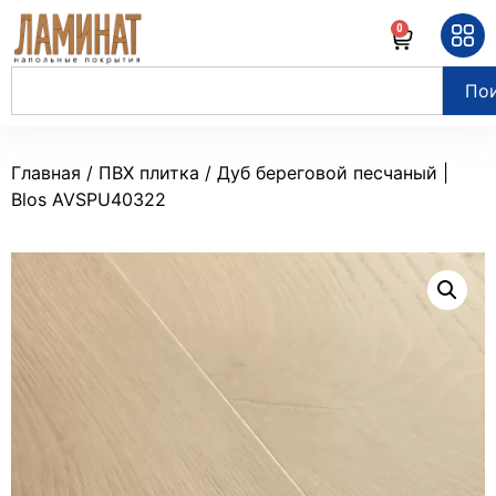
0
По
Главная
/
ПВХ плитка
/ Дуб береговой песчаный |
Blos AVSPU40322