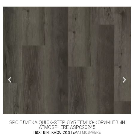
SPC ПЛИТКА QUICK-STEP ДУБ ТЕМНО-КОРИЧНЕВЫЙ
ATMOSPHERE ASPC20245
ПВХ ПЛИТКА
QUICK STEP
ATMOSPHERE