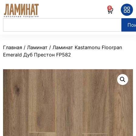
0
По
Главная
/
Ламинат
/ Ламинат Kastamonu Floorpan
Emerald Дуб Престон FP582