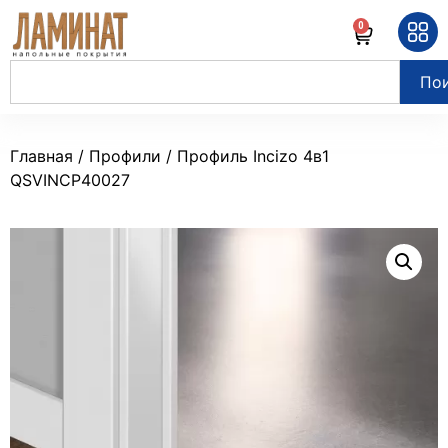
0
По
Главная
/
Профили
/ Профиль Incizo 4в1
QSVINCP40027