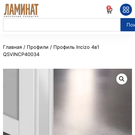
0
По
Главная
/
Профили
/ Профиль Incizo 4в1
QSVINCP40034