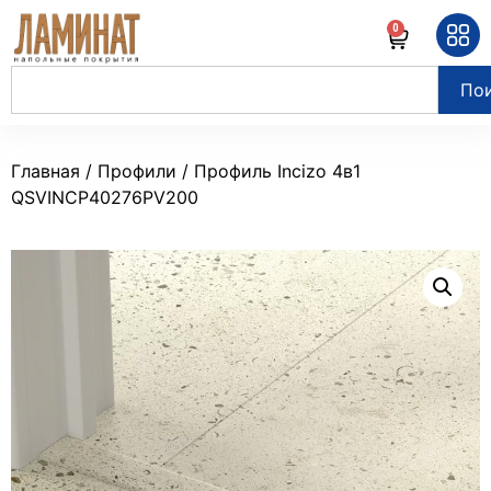
0
По
Главная
/
Профили
/ Профиль Incizo 4в1
QSVINCP40276PV200