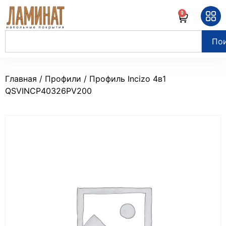
0
По
Главная
/
Профили
/ Профиль Incizo 4в1
QSVINCP40326PV200