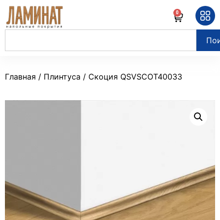
0
По
Главная
/
Плинтуса
/ Скоция QSVSCOT40033