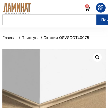
0
По
Главная
/
Плинтуса
/ Скоция QSVSCOT40075