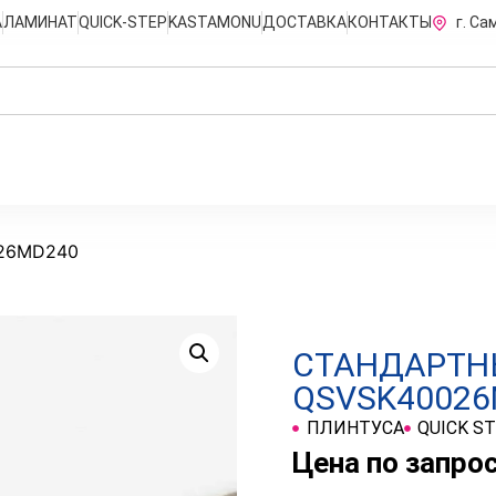
А
ЛАМИНАТ
QUICK-STEP
KASTAMONU
ДОСТАВКА
КОНТАКТЫ
г. Са
026MD240
СТАНДАРТН
QSVSK40026
ПЛИНТУСА
QUICK S
Цена по запро