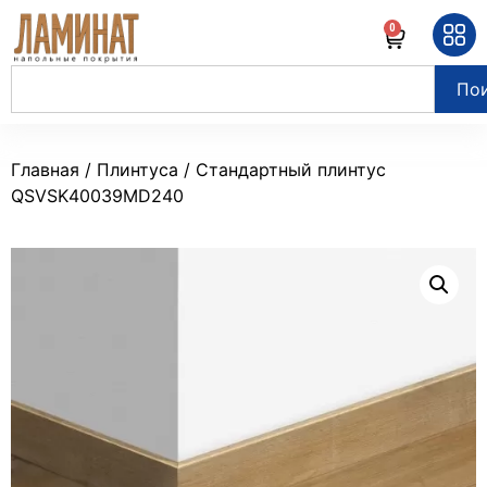
0
По
Главная
/
Плинтуса
/ Стандартный плинтус
QSVSK40039MD240