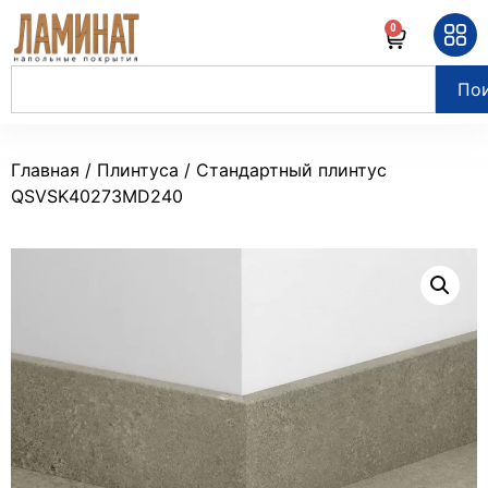
0
По
Главная
/
Плинтуса
/ Стандартный плинтус
QSVSK40273MD240