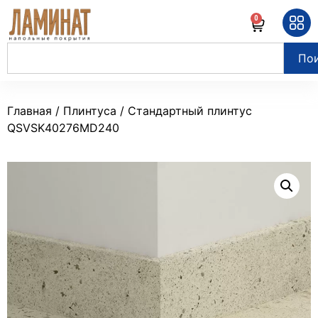
0
По
Главная
/
Плинтуса
/ Стандартный плинтус
QSVSK40276MD240