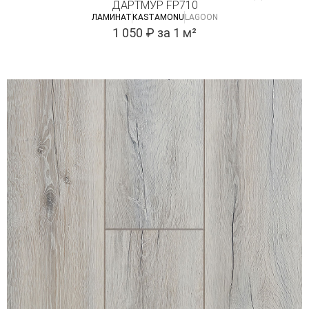
ДАРТМУР FP710
ЛАМИНАТ
КASTAMONU
LAGOON
1 050
₽
за 1 м²