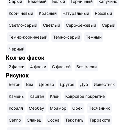
Cерый
Бежевый
Белый
Горчичный
Капучино
Коричневый
Красный
Натуральный
Розовый
Светло-серый
Светлый
Серо-бежевый
Серый
Темно-коричневый
Темно-серый
Темный
Черный
Кол-во фасок
2 фаски
4 фаски
C фаской
Без фаски
Рисунок
Бетон
Вяз
Дерево
Другое
Дуб
Известняк
Камень
Каштан
Клён
Ковровое покрытие
Коралл
Мербау
Мрамор
Орех
Песчанник
Сеппо
Сланец
Сосна
Текстиль
Терракота