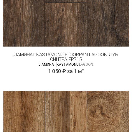
ЛАМИНАТ KASTAMONU FLOORPAN LAGOON ДУБ
СИНТРА FP715
ЛАМИНАТ
КASTAMONU
LAGOON
1 050
₽
за 1 м²