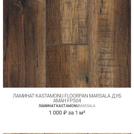
ЛАМИНАТ KASTAMONU FLOORPAN MARSALA ДУБ
АМАН FP504
ЛАМИНАТ
КASTAMONU
MARSALA
1 000
₽
за 1 м²