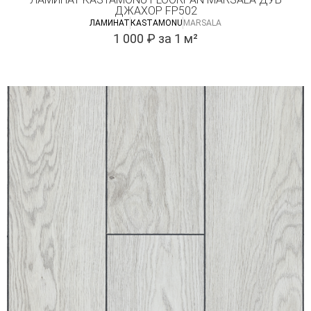
ДЖАХОР FP502
ЛАМИНАТ
КASTAMONU
MARSALA
1 000
₽
за 1 м²