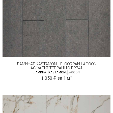
ЛАМИНАТ KASTAMONU FLOORPAN LAGOON
АСФАЛЬТ ТЕРРАЦЦО FP741
ЛАМИНАТ
КASTAMONU
LAGOON
1 050
₽
за 1 м²