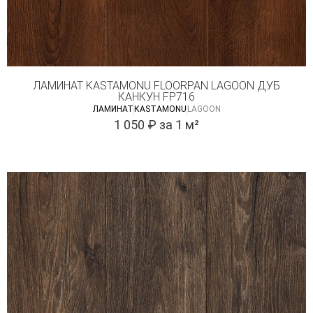
ЛАМИНАТ KASTAMONU FLOORPAN LAGOON ДУБ
КАНКУН FP716
ЛАМИНАТ
КASTAMONU
LAGOON
1 050
₽
за 1 м²