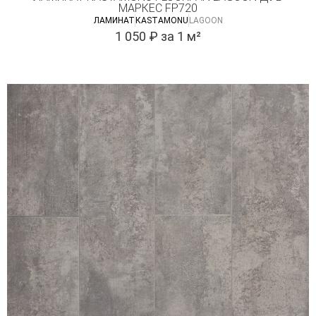
МАРКЕС FP720
ЛАМИНАТ
КASTAMONU
LAGOON
1 050
₽
за 1 м²