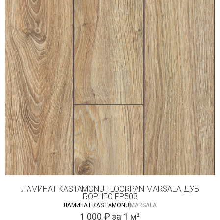
ЛАМИНАТ KASTAMONU FLOORPAN MARSALA ДУБ
БОРНЕО FP503
ЛАМИНАТ
КASTAMONU
MARSALA
1 000
₽
за 1 м²