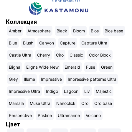
Коллекция
Amber
Atmosphere
Black
Bloom
Blos
Blos base
Blue
Blush
Canyon
Capture
Capture Ultra
Castle Ultra
Cherry
Ciro
Classic
Color Block
Eligna
Eligna Wide New
Emerald
Fuse
Green
Grey
Illume
Impressive
Impressive patterns Ultra
Impressive Ultra
Indigo
Lagoon
Liv
Majestic
Marsala
Muse Ultra
Nanoclick
Oro
Oro base
Perspective
Pristine
Ultramarine
Volcano
Цвет