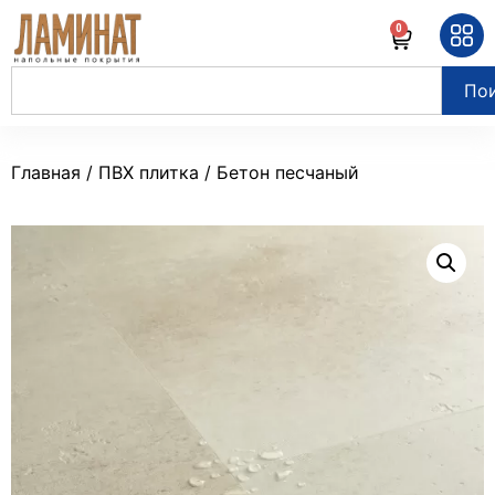
0
По
Главная
/
ПВХ плитка
/ Бетон песчаный