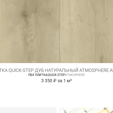
ТКА QUICK-STEP ДУБ НАТУРАЛЬНЫЙ ATMOSPHERE A
ПВХ ПЛИТКА
QUICK STEP
ATMOSPHERE
3 350
₽
за 1 м²