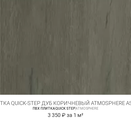
ТКА QUICK-STEP ДУБ КОРИЧНЕВЫЙ ATMOSPHERE A
ПВХ ПЛИТКА
QUICK STEP
ATMOSPHERE
3 350
₽
за 1 м²