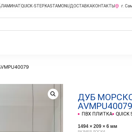
А
ЛАМИНАТ
QUICK-STEP
KASTAMONU
ДОСТАВКА
КОНТАКТЫ
г. Са
 AVMPU40079
ДУБ МОРСКО
AVMPU4007
ПВХ ПЛИТКА
QUICK 
1494 × 209 × 6 мм
РАЗМЕР ДОСКИ