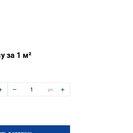
су
за 1 м²
+
–
+
уп.
ть в корзину