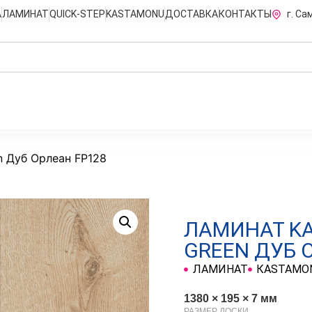
А
ЛАМИНАТ
QUICK-STEP
KASTAMONU
ДОСТАВКА
КОНТАКТЫ
г. Са
n Дуб Орлеан FP128
ЛАМИНАТ K
GREEN ДУБ 
ЛАМИНАТ
КASTAMO
1380 × 195 × 7 мм
РАЗМЕР ДОСКИ