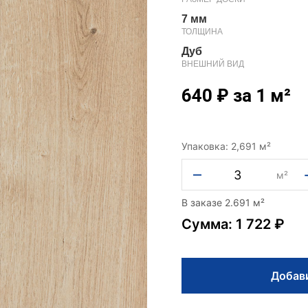
7 мм
ТОЛЩИНА
Дуб
ВНЕШНИЙ ВИД
640
₽
за 1 м²
Упаковка: 2,691 м²
–
м²
В заказе 2.691 м²
Сумма: 1 722 ₽
Добави