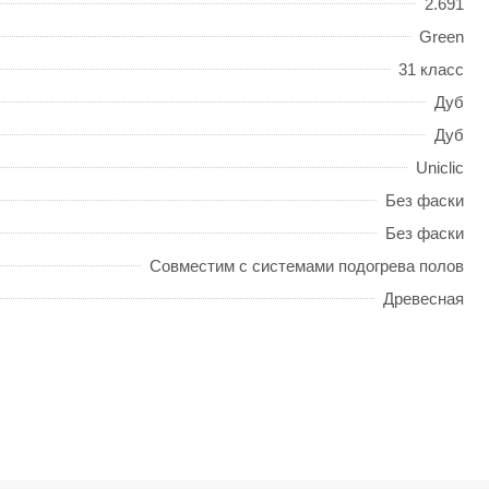
2.691
Green
31 класс
Дуб
Дуб
Uniclic
Без фаски
Без фаски
Совместим с системами подогрева полов
Древесная