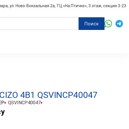
мара, ул. Ново-Вокзальная 2а, ТЦ «На Птичке», 3 этаж, секция 3-23
Поиск
CIZO 4В1 QSVINCP40047
EP
QSVINCP40047
су