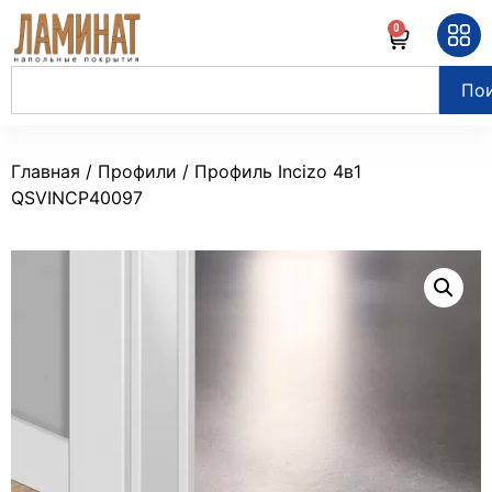
0
По
Главная
/
Профили
/ Профиль Incizo 4в1
QSVINCP40097